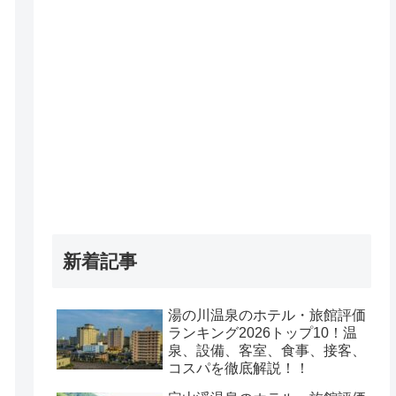
新着記事
湯の川温泉のホテル・旅館評価
ランキング2026トップ10！温
泉、設備、客室、食事、接客、
コスパを徹底解説！！