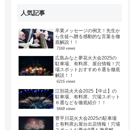
人気記事
卒業メッセージの例文！先生か
ら生徒へ贈る感動的な言葉を徹
底解説！！
7169 views
広島みなと夢花火大会2025の
駐車場、有料席、屋台情報！穴
場スポットおすすめ６選を徹底
解説！！
6215 views
江別花火大会2025【中止】の
駐車場、有料席、穴場スポット
６選などを徹底紹介！！
5668 views
豊平川花火大会2025の駐車場
と有料席お屋台出店情報！穴場
スポットお薦め9選も徹底解