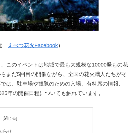
元：
えべつ花火Facebook
）
、このイベントは地域で最も大規模な10000発もの花
らまだ5回目の開催ながら、全国の花火職人たちがそ
事では、駐車場や観覧のための穴場、有料席の情報、
025年の開催日程についても触れています。
次
知らせ