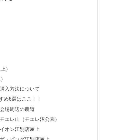
以上）
生）
購入方法について
すめ6選はここ！！
会場周辺の農道
モエレ山（モエレ沼公園）
イオン江別店屋上
ザ・ビッグ江別店屋上