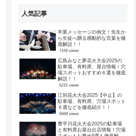
人気記事
卒業メッセージの例文！先生か
ら生徒へ贈る感動的な言葉を徹
底解説！！
7169 views
広島みなと夢花火大会2025の
駐車場、有料席、屋台情報！穴
場スポットおすすめ６選を徹底
解説！！
6215 views
江別花火大会2025【中止】の
駐車場、有料席、穴場スポット
６選などを徹底紹介！！
5668 views
豊平川花火大会2025の駐車場
と有料席お屋台出店情報！穴場
スポットお薦め9選も徹底解