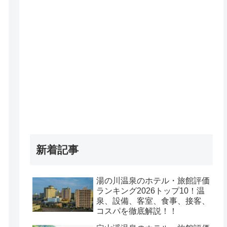
新着記事
湯の川温泉のホテル・旅館評価
ランキング2026トップ10！温
泉、設備、客室、食事、接客、
コスパを徹底解説！！