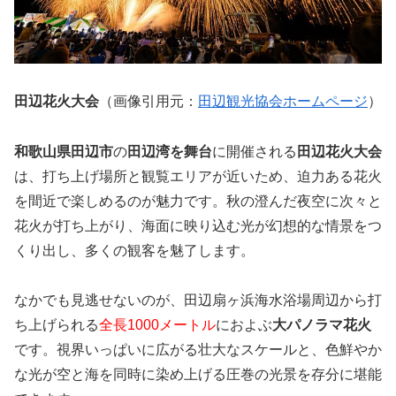
田辺花火大会
（画像引用元：
田辺観光協会ホームページ
）
和歌山県田辺市
の
田辺湾を舞台
に開催される
田辺花火大会
は、打ち上げ場所と観覧エリアが近いため、迫力ある花火
を間近で楽しめるのが魅力です。秋の澄んだ夜空に次々と
花火が打ち上がり、海面に映り込む光が幻想的な情景をつ
くり出し、多くの観客を魅了します。
なかでも見逃せないのが、田辺扇ヶ浜海水浴場周辺から打
ち上げられる
全長1000メートル
におよぶ
大パノラマ花火
です。視界いっぱいに広がる壮大なスケールと、色鮮やか
な光が空と海を同時に染め上げる圧巻の光景を存分に堪能