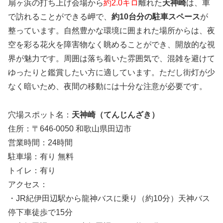
扇ヶ浜の打ち上げ会場から
約2.0キロ
離れた
天神崎
は、車
で訪れることができる岬で、
約10台分の駐車スペース
が
整っています。自然豊かな環境に囲まれた場所からは、夜
空を彩る花火を障害物なく眺めることができ、開放的な視
界が魅力です。周囲は落ち着いた雰囲気で、混雑を避けて
ゆったりと鑑賞したい方に適しています。ただし街灯が少
なく暗いため、夜間の移動には十分な注意が必要です。
穴場スポット名：
天神崎（てんじんざき）
住所：〒646-0050 和歌山県田辺市
営業時間：24時間
駐車場：有り 無料
トイレ：有り
アクセス：
・JR紀伊田辺駅から龍神バスに乗り（約10分）天神バス
停下車徒歩で15分