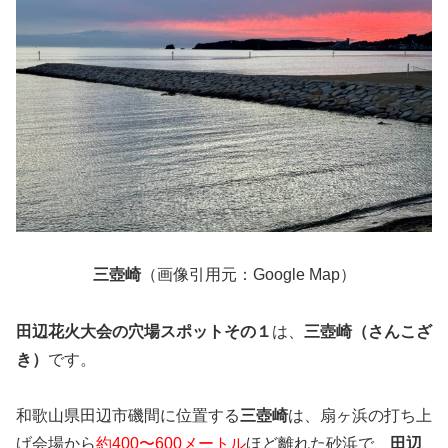
三壺崎
（画像引用元：Google Map）
田辺花火大会の穴場スポットその１
は、
三壺崎（さんこざ
き）
です。
和歌山県田辺市磯間に位置する
三壺崎
は、扇ヶ浜の打ち上
げ会場から
約400〜600メートル
ほど離れた砂浜で、
田辺