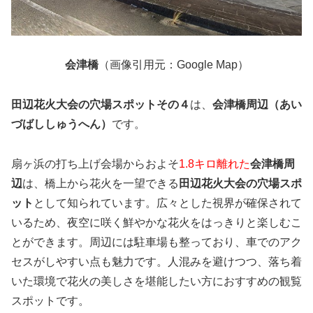
会津橋
（画像引用元：Google Map）
田辺花火大会の穴場スポットその４
は、
会津橋周辺（あい
づばししゅうへん）
です。
扇ヶ浜の打ち上げ会場からおよそ
1.8キロ離れた
会津橋周
辺
は、橋上から花火を一望できる
田辺花火大会の穴場スポ
ット
として知られています。広々とした視界が確保されて
いるため、夜空に咲く鮮やかな花火をはっきりと楽しむこ
とができます。周辺には駐車場も整っており、車でのアク
セスがしやすい点も魅力です。人混みを避けつつ、落ち着
いた環境で花火の美しさを堪能したい方におすすめの観覧
スポットです。