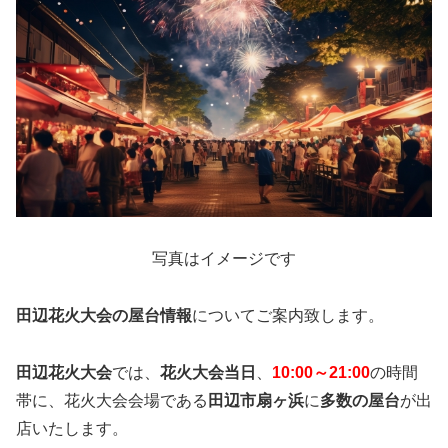
写真はイメージです
田辺花火大会の屋台情報
についてご案内致します。
田辺花火大会
では、
花火大会当日
、
10:00～21:00
の時間
帯に、花火大会会場である
田辺市扇ヶ浜
に
多数の屋台
が出
店いたします。