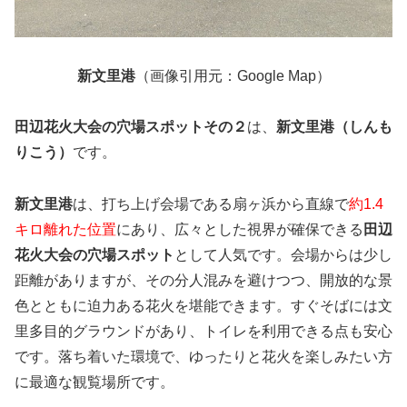
新文里港
（画像引用元：Google Map）
田辺花火大会の穴場スポットその２
は、
新文里港（しんも
りこう）
です。
新文里港
は、打ち上げ会場である扇ヶ浜から直線で
約1.4
キロ離れた位置
にあり、広々とした視界が確保できる
田辺
花火大会の穴場スポット
として人気です。会場からは少し
距離がありますが、その分人混みを避けつつ、開放的な景
色とともに迫力ある花火を堪能できます。すぐそばには文
里多目的グラウンドがあり、トイレを利用できる点も安心
です。落ち着いた環境で、ゆったりと花火を楽しみたい方
に最適な観覧場所です。