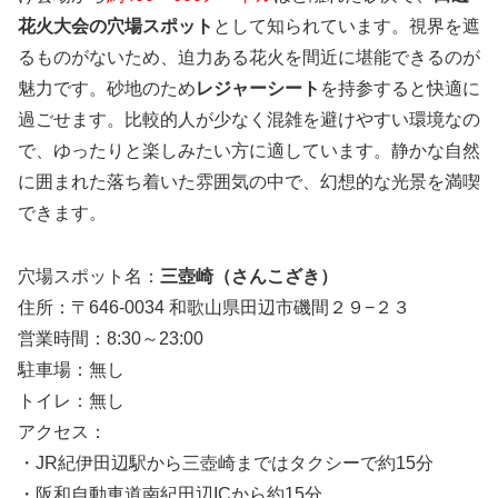
花火大会の穴場スポット
として知られています。視界を遮
るものがないため、迫力ある花火を間近に堪能できるのが
魅力です。砂地のため
レジャーシート
を持参すると快適に
過ごせます。比較的人が少なく混雑を避けやすい環境なの
で、ゆったりと楽しみたい方に適しています。静かな自然
に囲まれた落ち着いた雰囲気の中で、幻想的な光景を満喫
できます。
穴場スポット名：
三壺崎（さんこざき）
住所：〒646-0034 和歌山県田辺市磯間２９−２３
営業時間：8:30～23:00
駐車場：無し
トイレ：無し
アクセス：
・JR紀伊田辺駅から三壺崎まではタクシーで約15分
・阪和自動車道南紀田辺ICから約15分