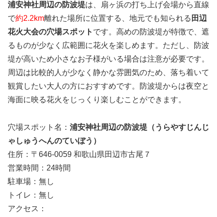
浦安神社周辺の防波堤
は、扇ヶ浜の打ち上げ会場から直線
で
約2.2km
離れた場所に位置する、地元でも知られる
田辺
花火大会の穴場スポット
です。高めの防波堤が特徴で、遮
るものが少なく広範囲に花火を楽しめます。ただし、防波
堤が高いため小さなお子様がいる場合は注意が必要です。
周辺は比較的人が少なく静かな雰囲気のため、落ち着いて
観賞したい大人の方におすすめです。防波堤からは夜空と
海面に映る花火をじっくり楽しむことができます。
穴場スポット名：
浦安神社周辺の防波堤（うらやすじんじ
ゃしゅうへんのていぼう）
住所：〒646-0059 和歌山県田辺市古尾７
営業時間：24時間
駐車場：無し
トイレ：無し
アクセス：