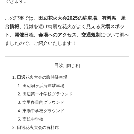
できます。
この記事では、
田辺花火大会
2025の駐車場
、
有料席
、
屋
台情報
、混雑を避け綺麗な花火がよく見える
穴場スポッ
ト
、
開催日程
、
会場へのアクセス
、
交通規制
について調べ
ましたので、ご紹介いたします！！
目次
田辺花火大会の臨時駐車場
田辺扇ヶ浜海岸駐車場
田辺第一小学校グラウンド
文里多目的グラウンド
東陽中学校グラウンド
高雄中学校
田辺花火大会の有料席