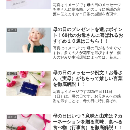
写真はイメージです母の日のメッセージ
を奥さんに贈る際、どのように感謝の言
葉を伝えますか？日常の感謝を表現する
ことが重要ですね。何を書くべきか迷っ
ている方のために、母の日のメッセージ
の書き方と具体的な例文をお伝えしま
母の日のプレゼントを選ぶポイン
母の日
す。母の日のメッセージ（妻...
ト！60代のお母さんに喜ばれるお
すすめ１０選はこちら！！
写真はイメージです母の日がもうすぐで
すね。多くの人が花束を選びますが、個
人の好みや生活環境によっては、花束が
必ずしも最適な選択ではないかもしれま
せん。特に花瓶がない場合や、日常の水
やりが難しいと感じる方には別のプレゼ
母の日のメッセージ例文！お母さ
母の日
ントが向いているでしょう...
ん（実母）がもらって嬉しい言葉
を徹底解説！！
写真はイメージです2025年5月11日
（日）は、母の日です。お母さんへの感
謝を示すことは、母の日に特に喜ばれる
メッセージです。お母さんがいつも見守
ってくれることに対して感謝の気持ちを
表すと良いでしょう。さらに、お母さん
母の日はいつ？意味と由来は？カ
母の日
の健康を気遣う言葉や、...
ーネーションを贈る意味、食べる
食べ物（行事食）を徹底解説！！