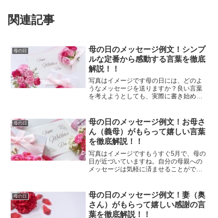
関連記事
母の日のメッセージ例文！シンプ
母の日
ルな定番から感動する言葉を徹底
解説！！
写真はイメージです母の日には、どのよ
うなメッセージを送りますか？良い言葉
を考えようとしても、実際に書き始める
となかなか浮かばないことがありますよ
ね。多くの人が何を書くべきか悩んでし
まいます。そこで、母の日に送るメッセ
母の日のメッセージ例文！お母さ
母の日
ージの例を、定番の言葉か...
ん（義母）がもらって嬉しい言葉
を徹底解説！！
写真はイメージですもうすぐ5月で、母の
日が近づいていますね。自分の母親への
メッセージは気軽に済ませることができ
ますが、義母さんへの母の日のメッセー
ジは、慎重に選びたいものです。どのよ
うに伝えれば喜ばれるのでしょうか。相
母の日のメッセージ例文！妻（奥
母の日
手を尊重し、失礼がない...
さん）がもらって嬉しい感謝の言
葉を徹底解説！！