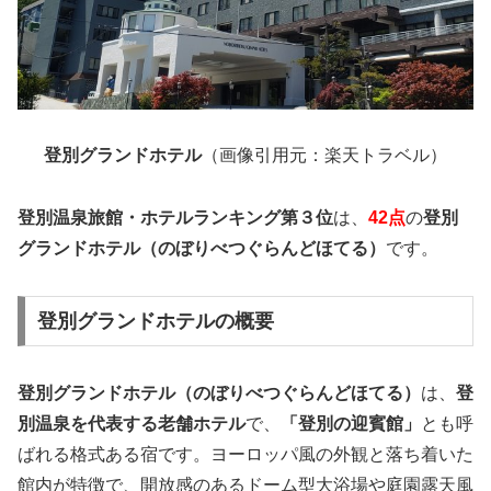
登別グランドホテル
（画像引用元：楽天トラベル）
登別温泉
旅館・ホテルランキング第３位
は、
42点
の
登別
グランドホテル（のぼりべつぐらんどほてる）
です。
登別グランドホテルの概要
登別グランドホテル（のぼりべつぐらんどほてる）
は、
登
別温泉を代表する老舗ホテル
で、
「登別の迎賓館」
とも呼
ばれる格式ある宿です。ヨーロッパ風の外観と落ち着いた
館内が特徴で、開放感のあるドーム型大浴場や庭園露天風