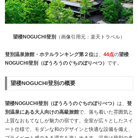
望楼NOGUCHI登別
（画像引用元：楽天トラベル）
登別温泉
旅館・ホテルランキング第２位
は、
44点
の
望楼
NOGUCHI登別（ぼうろうのぐちのぼりべつ）
です。
望楼NOGUCHI登別の概要
望楼NOGUCHI登別（ぼうろうのぐちのぼりべつ）
は、
登
別温泉にある大人向けの高級旅館
で、落ち着いた雰囲気と
上質なおもてなしが魅力の宿です。全室が広々としたスイ
ート仕様で、モダンな和のデザインと快適な設備を備え、
プライベート感のある滞在を楽しめます。温泉は登別の名