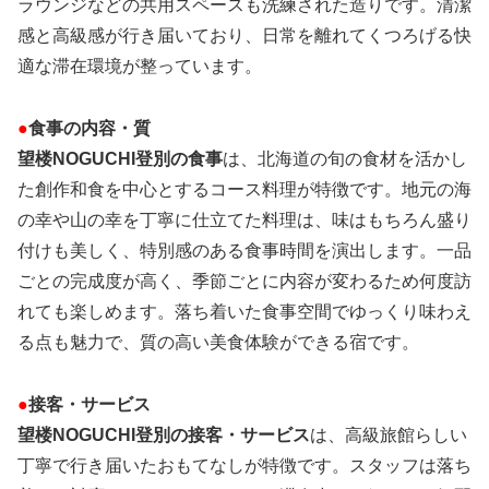
ラウンジなどの共用スペースも洗練された造りです。清潔
感と高級感が行き届いており、日常を離れてくつろげる快
適な滞在環境が整っています。
●
食事の内容・質
望楼NOGUCHI登別の食事
は、北海道の旬の食材を活かし
た創作和食を中心とするコース料理が特徴です。地元の海
の幸や山の幸を丁寧に仕立てた料理は、味はもちろん盛り
付けも美しく、特別感のある食事時間を演出します。一品
ごとの完成度が高く、季節ごとに内容が変わるため何度訪
れても楽しめます。落ち着いた食事空間でゆっくり味わえ
る点も魅力で、質の高い美食体験ができる宿です。
●
接客・サービス
望楼NOGUCHI登別の接客・サービス
は、高級旅館らしい
丁寧で行き届いたおもてなしが特徴です。スタッフは落ち