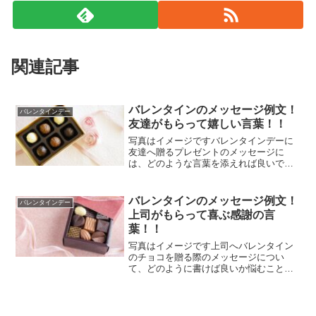
関連記事
バレンタインのメッセージ例文！
バレンタインデー
友達がもらって嬉しい言葉！！
写真はイメージですバレンタインデーに
友達へ贈るプレゼントのメッセージに
は、どのような言葉を添えれば良いでし
ょうか。この特別な機会に、相手が喜ぶ
心温まるメッセージを選びたいですね。
ここでは、バレンタインデーにぴったり
バレンタインのメッセージ例文！
バレンタインデー
な、友達が喜ぶメッセージの...
上司がもらって喜ぶ感謝の言
葉！！
写真はイメージです上司へバレンタイン
のチョコを贈る際のメッセージについ
て、どのように書けば良いか悩むことも
あるでしょう。あまり堅苦しくなく、し
かし誤解されるような内容も避けたいで
すね。そこで、上司が受け取って喜ぶよ
うな感謝のメッセージ例をご...