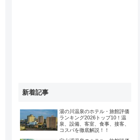
新着記事
湯の川温泉のホテル・旅館評価
ランキング2026トップ10！温
泉、設備、客室、食事、接客、
コスパを徹底解説！！