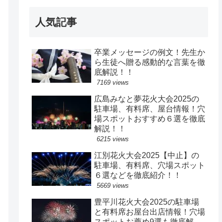
人気記事
卒業メッセージの例文！先生か
ら生徒へ贈る感動的な言葉を徹
底解説！！
7169 views
広島みなと夢花火大会2025の
駐車場、有料席、屋台情報！穴
場スポットおすすめ６選を徹底
解説！！
6215 views
江別花火大会2025【中止】の
駐車場、有料席、穴場スポット
６選などを徹底紹介！！
5669 views
豊平川花火大会2025の駐車場
と有料席お屋台出店情報！穴場
スポットお薦め9選も徹底解