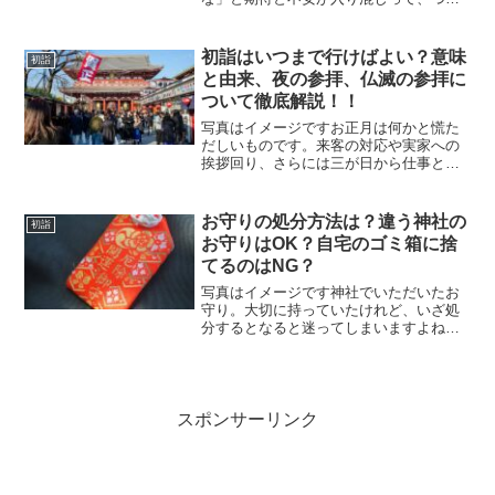
ドキドキしてしまいますよね。内容をじ
っくり読んで喜んだり落ち込んだり――
そして次に迷うのが、そのおみくじの扱
初詣はいつまで行けばよい？意味
初詣
い方です。「木に結ぶべき？...
と由来、夜の参拝、仏滅の参拝に
ついて徹底解説！！
写真はイメージですお正月は何かと慌た
だしいものです。来客の対応や実家への
挨拶回り、さらには三が日から仕事とい
う方も少なくありません。そのため「初
詣に行こう」と思っていてもタイミング
を逃し、気づけばもう休みが終わってい
お守りの処分方法は？違う神社の
初詣
た…なんてこともあります...
お守りはOK？自宅のゴミ箱に捨
てるのはNG？
写真はイメージです神社でいただいたお
守り。大切に持っていたけれど、いざ処
分するとなると迷ってしまいますよね。
お守りは神様のご加護をいただいたもの
ですから、そのまま捨てるのは気が引け
るという方も多いでしょう。では、正し
い処分方法はどうすればよ...
スポンサーリンク