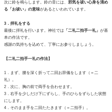
次に鈴を鳴らします。鈴の音には、
邪気を祓い心身を清め
る「お祓い」の意味
があるといわれています。
3．拝礼をする
最後に拝礼を行います。神社では
「二礼二拍手一礼」
が基
本の作法です。
感謝の気持ちを込めて、丁寧にお参りしましょう。
【二礼二拍手一礼の作法】
1．まず、腰を深く折って二回お辞儀をします（＝二
礼）。
2．次に、胸の前で両手を合わせます。
3．右手を少しだけ下にずらし、手のひらをずらした状態
にします。
4．そのまま手を二回たたきます（＝二拍手）。