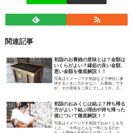
関連記事
初詣のお賽銭の意味とは？金額は
初詣
いくらがよい？縁起の良い金額、
悪い金額を徹底解説！！
写真はイメージです初詣などで神社に参
拝するときに欠かせない「お賽銭」です
が、その意味をご存じでしょうか。入れ
る金額は人それぞれで、「いくらが良い
のか」と迷う方も多いと思います。ま
た、語呂合わせによって縁起の良い金額
初詣のおみくじは結ぶ？持ち帰る
初詣
や、避けた方がよいとされる...
方がよい？結ぶ理由や持ち帰った
後について徹底解説！！
写真はイメージです初詣でおみくじを引
くと、「今年はどんな一年になるのか
な」と期待と不安が入り混じって、つい