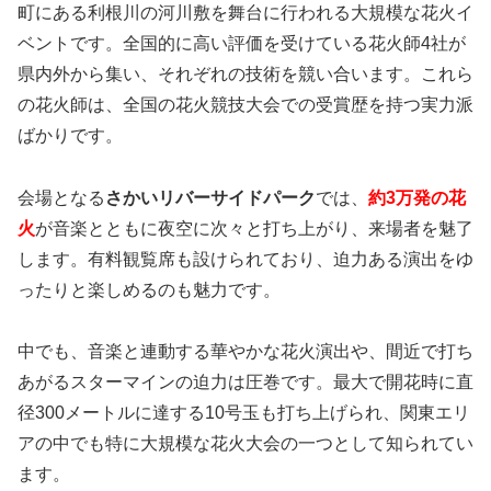
町にある利根川の河川敷を舞台に行われる大規模な花火イ
ベントです。全国的に高い評価を受けている花火師4社が
県内外から集い、それぞれの技術を競い合います。これら
の花火師は、全国の花火競技大会での受賞歴を持つ実力派
ばかりです。
会場となる
さかいリバーサイドパーク
では、
約3万発の花
火
が音楽とともに夜空に次々と打ち上がり、来場者を魅了
します。有料観覧席も設けられており、迫力ある演出をゆ
ったりと楽しめるのも魅力です。
中でも、音楽と連動する華やかな花火演出や、間近で打ち
あがるスターマインの迫力は圧巻です。最大で開花時に直
径300メートルに達する10号玉も打ち上げられ、関東エリ
アの中でも特に大規模な花火大会の一つとして知られてい
ます。