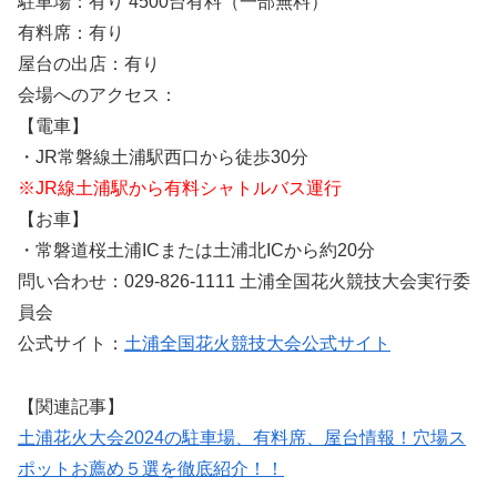
駐車場：有り 4500台有料（一部無料）
有料席：有り
屋台の出店：有り
会場へのアクセス：
【電車】
・JR常磐線土浦駅西口から徒歩30分
※JR線土浦駅から有料シャトルバス運行
【お車】
・常磐道桜土浦ICまたは土浦北ICから約20分
問い合わせ：029-826-1111 土浦全国花火競技大会実行委
員会
公式サイト：
土浦全国花火競技大会公式サイト
【関連記事】
土浦花火大会2024の駐車場、有料席、屋台情報！穴場ス
ポットお薦め５選を徹底紹介！！