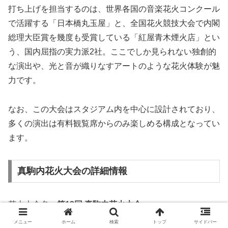
打ち上げを担当するのは、世界各国の音楽花火コンクール
で活躍する「日本橋丸玉屋」と、全国花火競技大会で内閣
総理大臣賞を幾度も受賞している「紅屋青木煙火店」とい
う、国内屈指の実力派2社。ここでしか見られない独創的
な演出や、光と音が織りなすアートのような花火体験が魅
力です。
なお、この大会はスタジアム内を中心に設計されており、
多くの演出は有料観覧席からのみ楽しめる構成となってい
ます。
真駒内花火大会の詳細情報
花火大会名：
第13回 真駒内花火大会
開催日：
2025年7月12日(土)
メニュー
ホーム
検索
トップ
サイドバー