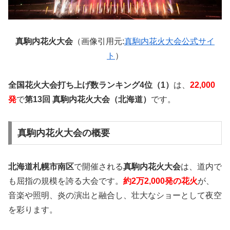
真駒内花火大会
（画像引用元:
真駒内花火大会公式サイ
ト
）
全国花火大会打ち上げ数ランキング4位（1）
は、
22,000
発
で
第13回 真駒内花火大会（北海道）
です。
真駒内花火大会の概要
北海道札幌市南区
で開催される
真駒内花火大会
は、道内で
も屈指の規模を誇る大会です。
約2万2,000発の花火
が、
音楽や照明、炎の演出と融合し、壮大なショーとして夜空
を彩ります。