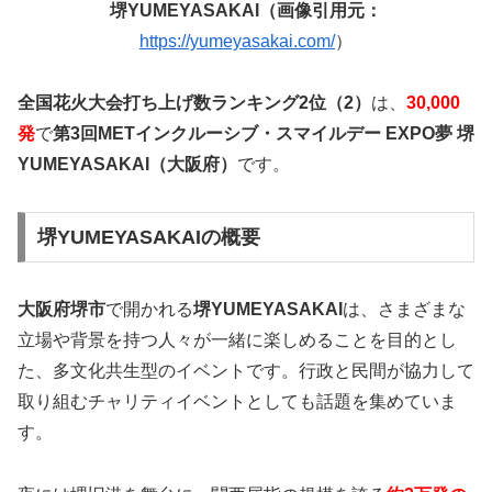
堺YUMEYASAKAI（画像引用元：
https://yumeyasakai.com/
）
全国花火大会打ち上げ数ランキング2位（2）
は、
30,000
発
で
第3回METインクルーシブ・スマイルデー EXPO夢 堺
YUMEYASAKAI
（大阪府）
です。
堺YUMEYASAKAIの概要
大阪府堺市
で開かれる
堺YUMEYASAKAI
は、さまざまな
立場や背景を持つ人々が一緒に楽しめることを目的とし
た、多文化共生型のイベントです。行政と民間が協力して
取り組むチャリティイベントとしても話題を集めていま
す。