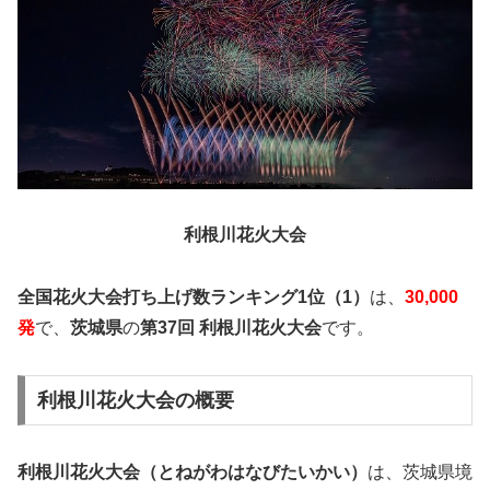
利根川花火大会
全国花火大会打ち上げ数ランキング1位（1）
は、
30,000
発
で、
茨城県
の
第37回 利根川花火大会
です。
利根川花火大会の概要
利根川花火大会（とねがわはなびたいかい）
は、茨城県境