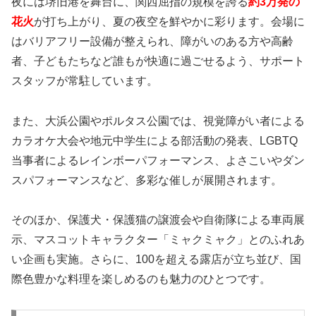
夜には堺旧港を舞台に、関西屈指の規模を誇る
約3万発の
花火
が打ち上がり、夏の夜空を鮮やかに彩ります。会場に
はバリアフリー設備が整えられ、障がいのある方や高齢
者、子どもたちなど誰もが快適に過ごせるよう、サポート
スタッフが常駐しています。
また、大浜公園やポルタス公園では、視覚障がい者による
カラオケ大会や地元中学生による部活動の発表、LGBTQ
当事者によるレインボーパフォーマンス、よさこいやダン
スパフォーマンスなど、多彩な催しが展開されます。
そのほか、保護犬・保護猫の譲渡会や自衛隊による車両展
示、マスコットキャラクター「ミャクミャク」とのふれあ
い企画も実施。さらに、100を超える露店が立ち並び、国
際色豊かな料理を楽しめるのも魅力のひとつです。