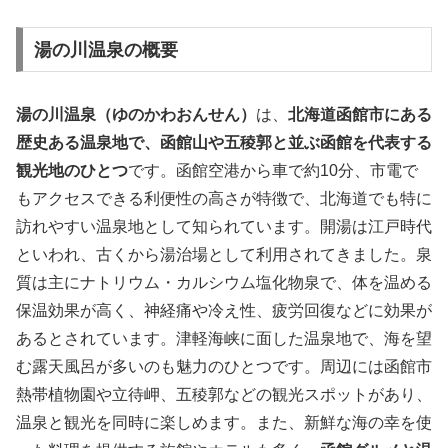
湯の川温泉の概要
湯の川温泉（ゆのかわおんせん）
は、
北海道函館市にある
歴史ある温泉地で、函館山や五稜郭と並ぶ函館を代表する
観光地のひとつ
です。函館空港から車で約10分、市電で
もアクセスできる利便性の高さが特徴で、北海道でも特に
訪れやすい温泉地として知られています。開湯は江戸時代
といわれ、古くから湯治場として利用されてきました。泉
質は主にナトリウム・カルシウム塩化物泉で、体を温める
保温効果が高く、神経痛や冷え性、疲労回復などに効果が
あるとされています。津軽海峡に面した温泉地で、海を望
む露天風呂が多いのも魅力のひとつです。周辺には函館市
熱帯植物園や立待岬、五稜郭などの観光スポットがあり、
温泉と観光を同時に楽しめます。また、新鮮な海の幸を使