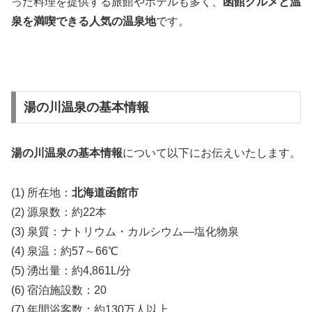
った料理を提供する旅館やホテルも多く、
函館グルメと温
泉を満喫できる人気の温泉地
です。
湯の川温泉の基本情報
湯の川温泉の基本情報
について以下にお伝えいたします。
(1) 所在地：
北海道函館市
(2) 源泉数：約22本
(3) 泉質：ナトリウム・カルシウム―塩化物泉
(4) 泉温：約57～66℃
(5) 湧出量：約4,861L/分
(6) 宿泊施設数：20
(7) 年間浴客数：約130万人以上