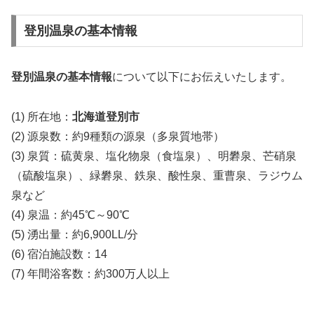
登別温泉の基本情報
登別温泉の基本情報
について以下にお伝えいたします。
(1) 所在地：
北海道登別市
(2) 源泉数：約9種類の源泉（多泉質地帯）
(3) 泉質：硫黄泉、塩化物泉（食塩泉）、明礬泉、芒硝泉
（硫酸塩泉）、緑礬泉、鉄泉、酸性泉、重曹泉、ラジウム
泉など
(4) 泉温：約45℃～90℃
(5) 湧出量：約6,900LL/分
(6) 宿泊施設数：14
(7) 年間浴客数：約300万人以上