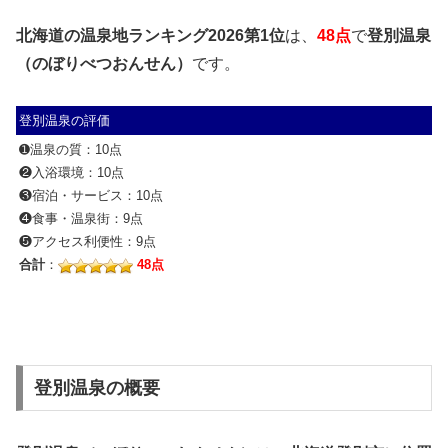
北海道の温泉地ランキング2026第1位
は、
48点
で
登別温泉
（のぼりべつおんせん）
です。
登別温泉の評価
➊温泉の質：10点
❷入浴環境：10点
❸宿泊・サービス：10点
❹食事・温泉街：9点
❺アクセス利便性：9点
合計
：
48点
登別温泉の概要