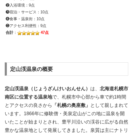
❷入浴環境：9点
❸宿泊・サービス：10点
❹食事・温泉街：10点
❺アクセス利便性：9点
合計
：
47点
定山渓温泉の概要
定山渓温泉（じょうざんけいおんせん）
は、
北海道札幌市
南区に位置する温泉地
で、札幌市中心部から車で約1時間
とアクセスの良さから
「札幌の奥座敷」
として親しまれて
います。1866年に修験僧・美泉定山がこの地に温泉を開
いたことが始まりとされ、豊平川沿いの渓谷に広がる自然
豊かな温泉地として発展してきました。泉質は主にナトリ