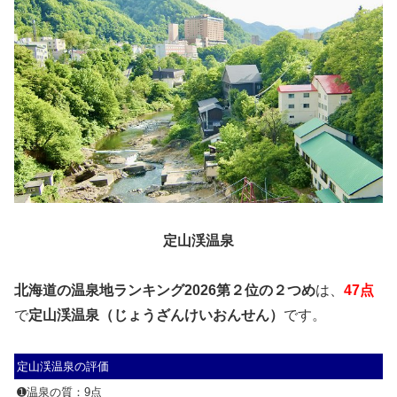
定山渓温泉
北海道の温泉地ランキング2026第２位の２つめ
は、
47点
で
定山渓温泉（じょうざんけいおんせん）
です。
定山渓温泉の評価
➊温泉の質：9点