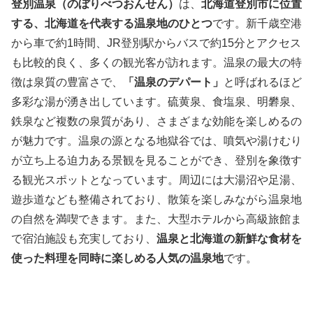
登別温泉（のぼりべつおんせん）
は、
北海道登別市に位置
する、北海道を代表する温泉地のひとつ
です。新千歳空港
から車で約1時間、JR登別駅からバスで約15分とアクセス
も比較的良く、多くの観光客が訪れます。温泉の最大の特
徴は泉質の豊富さで、
「温泉のデパート」
と呼ばれるほど
多彩な湯が湧き出しています。硫黄泉、食塩泉、明礬泉、
鉄泉など複数の泉質があり、さまざまな効能を楽しめるの
が魅力です。温泉の源となる地獄谷では、噴気や湯けむり
が立ち上る迫力ある景観を見ることができ、登別を象徴す
る観光スポットとなっています。周辺には大湯沼や足湯、
遊歩道なども整備されており、散策を楽しみながら温泉地
の自然を満喫できます。また、大型ホテルから高級旅館ま
で宿泊施設も充実しており、
温泉と北海道の新鮮な食材を
使った料理を同時に楽しめる人気の温泉地
です。