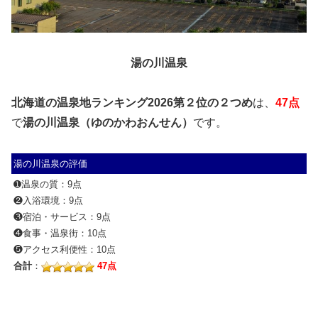
湯の川温泉
北海道の温泉地ランキング2026第２位の２つめ
は、
47点
で
湯の川温泉（ゆのかわおんせん）
です。
湯の川温泉の評価
➊温泉の質：9点
❷入浴環境：9点
❸宿泊・サービス：9点
❹食事・温泉街：10点
❺アクセス利便性：10点
合計
：
47点