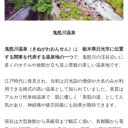
鬼怒川温泉
鬼怒川温泉（きぬがわおんせん）
は、
栃木県日光市に位置
する関東を代表する温泉地の一つ
で、鬼怒川の渓谷沿いに
多くのホテルや旅館が立ち並ぶ景観の美しい温泉地です。
江戸時代に発見され、当初は日光詣の僧侶や大名のみが利
用できる格式の高い温泉として知られていました。泉質は
アルカリ性単純温泉で、肌に優しく「美肌の湯」として人
気があり、神経痛や疲労回復にも効果が期待できます。
現在は大型旅館から高級宿まで幅広く揃い、首都圏から電