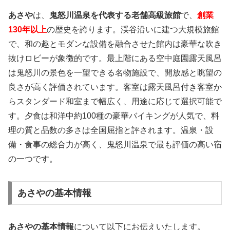
あさや
は、
鬼怒川温泉を代表する老舗高級旅館
で、
創業
130年以上
の歴史を誇ります。渓谷沿いに建つ大規模旅館
で、和の趣とモダンな設備を融合させた館内は豪華な吹き
抜けロビーが象徴的です。最上階にある空中庭園露天風呂
は鬼怒川の景色を一望できる名物施設で、開放感と眺望の
良さが高く評価されています。客室は露天風呂付き客室か
らスタンダード和室まで幅広く、用途に応じて選択可能で
す。夕食は和洋中約100種の豪華バイキングが人気で、料
理の質と品数の多さは全国屈指と評されます。温泉・設
備・食事の総合力が高く、鬼怒川温泉で最も評価の高い宿
の一つです。
あさやの基本情報
あさやの基本情報
について以下にお伝えいたします。