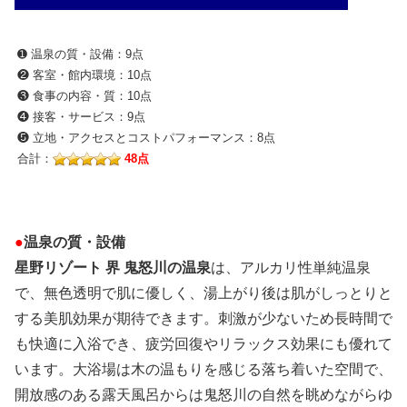
➊ 温泉の質・設備：9点
❷ 客室・館内環境：10点
❸ 食事の内容・質：10点
❹ 接客・サービス：9点
❺ 立地・アクセスとコストパフォーマンス：8点
合計：
48点
●
温泉の質・設備
星野リゾート 界 鬼怒川の温泉
は、アルカリ性単純温泉
で、無色透明で肌に優しく、湯上がり後は肌がしっとりと
する美肌効果が期待できます。刺激が少ないため長時間で
も快適に入浴でき、疲労回復やリラックス効果にも優れて
います。大浴場は木の温もりを感じる落ち着いた空間で、
開放感のある露天風呂からは鬼怒川の自然を眺めながらゆ