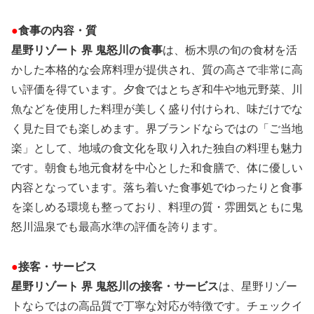
●
食事の内容・質
星野リゾート 界 鬼怒川の食事
は、栃木県の旬の食材を活
かした本格的な会席料理が提供され、質の高さで非常に高
い評価を得ています。夕食ではとちぎ和牛や地元野菜、川
魚などを使用した料理が美しく盛り付けられ、味だけでな
く見た目でも楽しめます。界ブランドならではの「ご当地
楽」として、地域の食文化を取り入れた独自の料理も魅力
です。朝食も地元食材を中心とした和食膳で、体に優しい
内容となっています。落ち着いた食事処でゆったりと食事
を楽しめる環境も整っており、料理の質・雰囲気ともに鬼
怒川温泉でも最高水準の評価を誇ります。
●
接客・サービス
星野リゾート 界 鬼怒川の接客・サービス
は、星野リゾー
トならではの高品質で丁寧な対応が特徴です。チェックイ