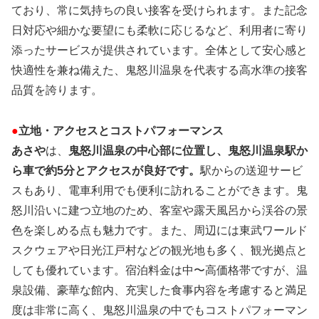
ており、常に気持ちの良い接客を受けられます。また記念
日対応や細かな要望にも柔軟に応じるなど、利用者に寄り
添ったサービスが提供されています。全体として安心感と
快適性を兼ね備えた、鬼怒川温泉を代表する高水準の接客
品質を誇ります。
●
立地・アクセスとコストパフォーマンス
あさや
は、
鬼怒川温泉の中心部に位置し、鬼怒川温泉駅か
ら車で約5分とアクセスが良好です。
駅からの送迎サービ
スもあり、電車利用でも便利に訪れることができます。鬼
怒川沿いに建つ立地のため、客室や露天風呂から渓谷の景
色を楽しめる点も魅力です。また、周辺には東武ワールド
スクウェアや日光江戸村などの観光地も多く、観光拠点と
しても優れています。宿泊料金は中〜高価格帯ですが、温
泉設備、豪華な館内、充実した食事内容を考慮すると満足
度は非常に高く、鬼怒川温泉の中でもコストパフォーマン