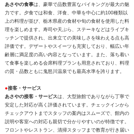
あさやの食事
は、豪華で品数豊富なバイキングが最大の魅
力です。夕食では和食、洋食、中華を中心に約100種類以
上の料理が並び、栃木県産の食材や旬の食材を使用した料
理を楽しめます。寿司や天ぷら、ステーキなどはライブキ
ッチンで提供され、出来立ての美味しさを味わえる点も高
評価です。デザートやスイーツも充実しており、幅広い年
齢層に満足度の高い内容となっています。また、落ち着い
て食事を楽しめる会席料理プランも用意されており、料理
の質・品数ともに鬼怒川温泉でも最高水準を誇ります。
●
接客・サービス
あさやの接客・サービス
は、大型旅館でありながら丁寧で
安定した対応が高く評価されています。チェックインから
チェックアウトまでスタッフの案内はスムーズで、館内の
説明や客室への対応も親切で分かりやすいのが特徴です。
フロントやレストラン、清掃スタッフまで教育が行き届い