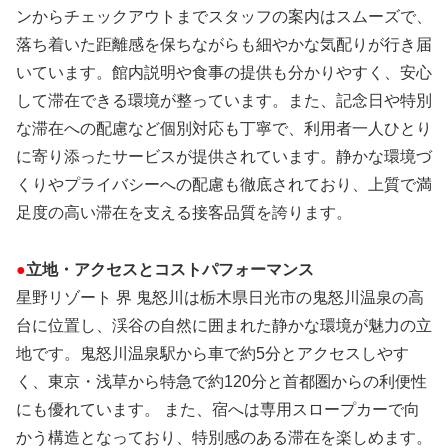
ンからチェックアウトまでスタッフの案内はスムーズで、
落ち着いた距離感を保ちながらも細やかな気配りが行き届
いています。館内説明や食事の提供も分かりやすく、安心
して滞在できる環境が整っています。また、記念日や特別
な滞在への配慮など個別対応も丁寧で、利用者一人ひとり
に寄り添ったサービスが提供されています。静かな環境づ
くりやプライバシーへの配慮も徹底されており、上質で満
足度の高い滞在を支える接客品質を誇ります。
●
立地・アクセスとコストパフォーマンス
星野リゾート 界 鬼怒川は栃木県日光市の鬼怒川温泉の高
台に位置し、渓谷の自然に囲まれた静かな環境が魅力の立
地です。鬼怒川温泉駅から車で約5分とアクセスしやす
く、東京・浅草から特急で約120分と首都圏からの利便性
にも優れています。 また、宿へは専用スロープカーで向
かう構造となっており、特別感のある滞在を楽しめます。