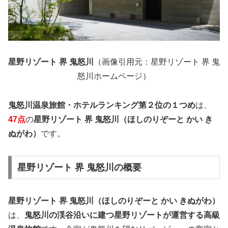
星野リゾート 界 鬼怒川
（画像引用元：星野リゾート 界 鬼
怒川ホームページ）
鬼怒川温泉旅館・ホテルランキング第２位の１つめ
は、
47点
の
星野リゾート 界 鬼怒川（ほしのりぞーと かい き
ぬがわ）
です。
星野リゾート 界 鬼怒川の概要
星野リゾート 界 鬼怒川（ほしのりぞーと かい きぬがわ）
は、
鬼怒川の渓谷沿いに建つ星野リゾートが運営する高級