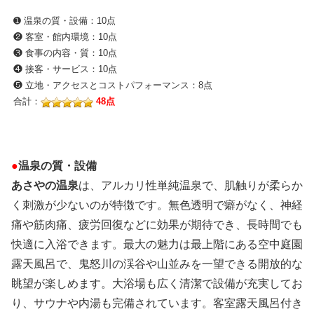
➊ 温泉の質・設備：10点
❷ 客室・館内環境：10点
❸ 食事の内容・質：10点
❹ 接客・サービス：10点
❺ 立地・アクセスとコストパフォーマンス：8点
合計：
48点
●
温泉の質・設備
あさやの温泉
は、アルカリ性単純温泉で、肌触りが柔らか
く刺激が少ないのが特徴です。無色透明で癖がなく、神経
痛や筋肉痛、疲労回復などに効果が期待でき、長時間でも
快適に入浴できます。最大の魅力は最上階にある空中庭園
露天風呂で、鬼怒川の渓谷や山並みを一望できる開放的な
眺望が楽しめます。大浴場も広く清潔で設備が充実してお
り、サウナや内湯も完備されています。客室露天風呂付き