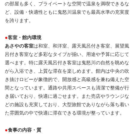
の部屋も多く、プライベートな空間で温泉を満喫できるな
ど、設備・快適性ともに鬼怒川温泉でも最高水準の充実度
を誇ります。
●
客室・館内環境
あさやの客室
は和室、和洋室、露天風呂付き客室、展望風
呂付き客室など多彩なタイプが揃い、用途や予算に応じて
選べます。特に露天風呂付き客室は鬼怒川の自然を眺めな
がら入浴でき、上質な滞在を楽しめます。館内は中央の吹
き抜けロビーが象徴的で、開放感と高級感を兼ね備えた空
間となっています。通路や共用スペースも清潔で整備が行
き届いており、快適に過ごせます。また売店やラウンジな
どの施設も充実しており、大型旅館でありながら落ち着い
た雰囲気の中で快適に滞在できる環境が整っています。
●
食事の内容・質