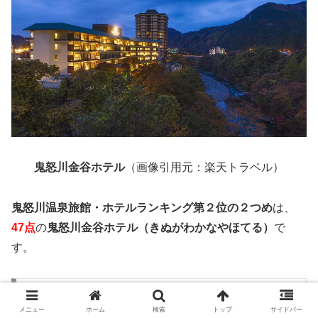
鬼怒川金谷ホテル
（画像引用元：楽天トラベル）
鬼怒川温泉旅館・ホテルランキング第２位の２つめ
は、
47点
の
鬼怒川金谷ホテル（きぬがわかなやほてる）
で
す。
鬼怒川金谷ホテルの概要
メニュー
ホーム
検索
トップ
サイドバー