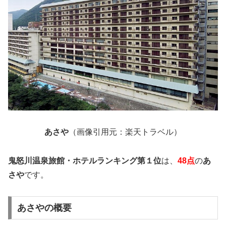
あさや
（画像引用元：楽天トラベル）
鬼怒川温泉旅館・ホテルランキング第１位
は、
48点
の
あ
さや
です。
あさやの概要