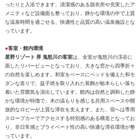
ったりと入浴できます。清潔感のある脱衣所や充実したア
メニティなど設備面も整っており、静かな環境の中で上質
な温泉時間を過ごせる、快適性と品質の高い温泉施設とな
っています。
●
客室・館内環境
星野リゾート 界 鬼怒川の客室
は、全室が鬼怒川の渓谷に
面したリバービューとなっており、大きな窓から四季折々
の自然を楽しめます。和室をベースにベッドを備えた和モ
ダンな造りで、益子焼を取り入れた装飾が栃木らしい落ち
着いた雰囲気を演出しています。館内は自然と調和した静
かな環境が特徴で、木の温もりを感じる共用スペースや開
放的なロビーが上質な滞在を支えます。また、宿へは専用
スロープカーでアクセスする特別感のある構造となってお
り、非日常感とプライベート性の高い快適な滞在環境が整
っています。