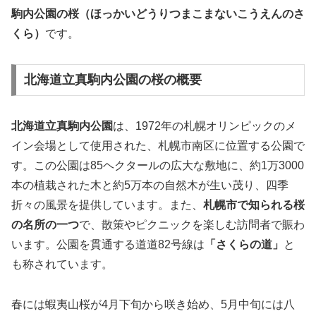
駒内公園の桜（ほっかいどうりつまこまないこうえんのさ
くら）
です。
北海道立真駒内公園の桜の概要
北海道立真駒内公園
は、1972年の札幌オリンピックのメ
イン会場として使用された、札幌市南区に位置する公園で
す。この公園は85ヘクタールの広大な敷地に、約1万3000
本の植栽された木と約5万本の自然木が生い茂り、四季
折々の風景を提供しています。また、
札幌市で知られる桜
の名所の一つ
で、散策やピクニックを楽しむ訪問者で賑わ
います。公園を貫通する道道82号線は
「さくらの道」
と
も称されています。
春には蝦夷山桜が4月下旬から咲き始め、5月中旬には八