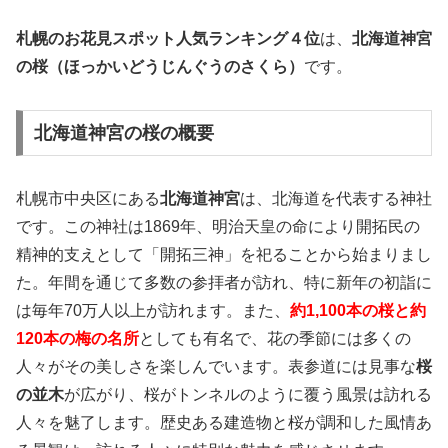
札幌のお花見スポット人気ランキング４位
は、
北海道神宮
の桜（ほっかいどうじんぐうのさくら）
です。
北海道神宮の桜の概要
札幌市中央区にある
北海道神宮
は、北海道を代表する神社
です。この神社は1869年、明治天皇の命により開拓民の
精神的支えとして「開拓三神」を祀ることから始まりまし
た。年間を通じて多数の参拝者が訪れ、特に新年の初詣に
は毎年70万人以上が訪れます。また、
約1,100本の桜
と約
120本の梅の名所
としても有名で、花の季節には多くの
人々がその美しさを楽しんでいます。表参道には見事な
桜
の並木
が広がり、桜がトンネルのように覆う風景は訪れる
人々を魅了します。歴史ある建造物と桜が調和した風情あ