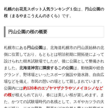
札幌のお花見スポット人気ランキング１位
は、
円山公園の
桜（まるやまこうえんのさくら）
です。
円山公園の桜の概要
札幌市にある
円山公園
は、北海道札幌市の円山原始林の北
側に位置しており、もともとは明治初期に開拓使によって
設けられた樹木試験場でしたが、後に公園として整備され
ました。
北海道神宮に隣接するこの公園
は、動物園や総合
グランド、野球場といったスポーツ施設や遊水路、自由広
場などを備え、市民の憩いの場として親しまれています。
公園内には
約120本のエゾヤマザクラやソメイヨシノなど
の桜
が植えられており、春には美しい桜が楽しめます。ま
た、かつての試験場時代の名残として、スギやカツラの大