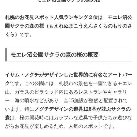
札幌のお花見スポット人気ランキング２位
は、
モエレ沼公
園サクラの森の桜（もえれぬまこうえんさくらのもりのさ
くら）
です。
モエレ沼公園サクラの森の桜の概要
イサム・ノグチがデザインした世界的に有名なアートパー
ク
です。この公園には、札幌市の景色を一望できるモエレ
山、ガラスのピラミッド内にあるレストランやギャラリ
ー、海の噴水などがあり、全15施設が整然と配置されて
います。特に
ノグチデザインの遊具126基が並ぶサクラの
森
は、桜の開花時にはカラフルな遊具で子供たちが遊びな
がらお花見が楽しめるため、人気のスポットです。