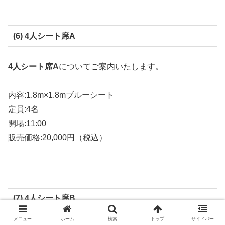
(6) 4人シート席A
4人シート席A
についてご案内いたします。
内容:1.8m×1.8mブルーシート
定員:4名
開場:11:00
販売価格:20,000円（税込）
(7) 4人シート席B
メニュー
ホーム
検索
トップ
サイドバー