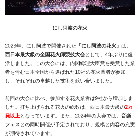
にし阿波の花火
2023年、にし阿波で開催された
「にし阿波の花火」
は、
西日本最大級
の
全国花火師競技大会
として、4年ぶりに復
活しました。この大会には、内閣総理大臣賞を受賞した業
者を含む日本全国から選ばれた10社の花火業者が参加
し、それぞれの卓越した技術を競い合いました。
前回の大会に比べ、参加する花火業者は9社から増加しま
した。打ち上げられる花火の総数は、西日本最大級の
2万
発以上
となっています。また、2024年の大会では、
音楽
フェス
との同時開催が予定されており、規模と内容の充実
が期待されています。