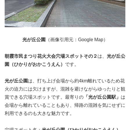
光が丘公園
（画像引用元：Google Map）
朝霞市民まつり花火大会穴場スポットその２
は、
光が丘公
園（ひかりがおかこうえん）
です。
光が丘公園
は、打ち上げ会場から約4km離れているため花
火の迫力には欠けますが、混雑を避けながらゆったりと観
賞できる穴場スポットです。最寄りの
「光が丘公園駅」
は
会場から離れていることもあり、帰路の混雑を気にせずに
利用できるのも大きな魅力です。
穴場スポット名：
光が丘公園（ひかりがおかこうえん）