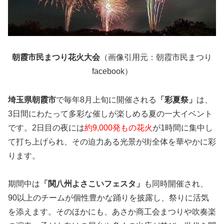
朝霞市民まつり花火大会
（画像引用元：朝霞市民まつり
facebook）
埼玉県朝霞市
で毎年8月上旬に開催される
「彩夏祭」
は、
3日間にわたって多彩な催しが楽しめる夏の一大イベント
です。2日目の夜には
約9,000発もの花火
が1時間に集中し
て打ち上げられ、その迫力ある光景が街全体を華やかに彩
ります。
期間中は
「関八州よさこいフェスタ」
も同時開催され、
90以上のチームが個性豊かな踊りを披露し、祭りに活気
を添えます。そのほかにも、あさか商工会まつりや吹奏楽