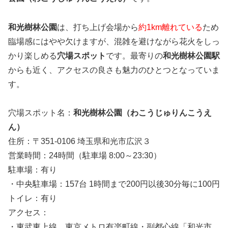
和光樹林公園
は、打ち上げ会場から
約1km離れている
ため
臨場感にはやや欠けますが、混雑を避けながら花火をしっ
かり楽しめる
穴場スポット
です。最寄りの
和光樹林公園駅
からも近く、アクセスの良さも魅力のひとつとなっていま
す。
穴場スポット名：
和光樹林公園（わこうじゅりんこうえ
ん）
住所：〒351-0106 埼玉県和光市広沢３
営業時間：24時間（駐車場 8:00～23:30）
駐車場：有り
・中央駐車場：157台 1時間まで200円以後30分毎に100円
トイレ：有り
アクセス：
・東武東上線、東京メトロ有楽町線・副都心線「和光市