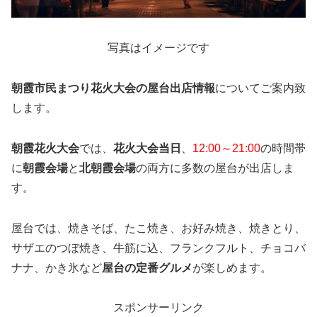
写真はイメージです
朝霞市民まつり花火大会の屋台出店情報
についてご案内致
します。
朝霞花火大会
では、
花火大会当日
、
12:00～21:00
の時間帯
に
朝霞会場
と
北朝霞会場
の両方に多数の屋台が出店しま
す。
屋台では、焼きそば、たこ焼き、お好み焼き、焼きとり、
サザエのつぼ焼き、牛筋に込、フランクフルト、チョコバ
ナナ、かき氷など
屋台の定番グルメ
が楽しめます。
スポンサーリンク