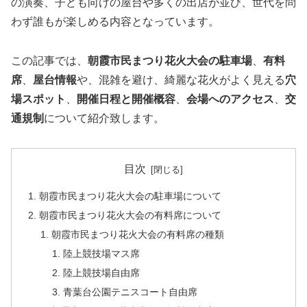
の演奏、子ども向けの屋台や多くの出店が並び、世代を問
わず誰もが楽しめる内容となっています。
この記事では、
朝霞市民まつり花火大会
の駐車場
、
有料
席
、
屋台情報
や、混雑を避け、綺麗な花火がよく見える
穴
場スポット
、
開催日程と開催概容
、
会場へのアクセス
、
交
通規制
について紹介致します。
目次
朝霞市民まつり花火大会の駐車場について
朝霞市民まつり花火大会の有料席について
朝霞市民まつり花火大会の有料席の種類
陸上競技場マス席
陸上競技場自由席
青葉台公園テニスコート自由席