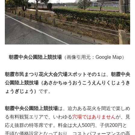
朝霞中央公園陸上競技場
（画像引用元：Google Map）
朝霞市民まつり花火大会穴場スポットその１
は、
朝霞中央
公園陸上競技場（あさかちゅうおうこうえんりくじょうき
ょうぎじょう）
です。
朝霞中央公園陸上競技場
は、迫力ある花火を間近で楽しめ
る有料観覧エリアで、いわゆる
穴場ではありません
が、見
応え抜群の特等席です。料金は大人500円、子供200円と
手頃な価格設定となっており、コストパフォーマンスの高