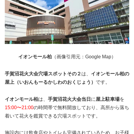
イオンモール柏
（画像引用元：Google Map）
手賀沼花火大会穴場スポットその２
は、
イオンモール柏の
屋上（いおんもーるかしわのおくじょう）
です。
イオンモール柏
は、
手賀沼花火大会当日
に
屋上駐車場
を
15:00〜21:00
の時間帯で無料開放しており、高所から落ち
着いて花火を鑑賞できる穴場スポットです。
施設内には飲食店やトイレも完備されているため、お子様