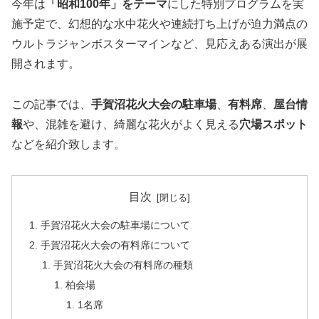
今年は
「昭和100年」をテーマ
にした特別プログラムを実
施予定で、幻想的な水中花火や連続打ち上げが迫力満点の
ウルトラジャンボスターマインなど、見応えある演出が展
開されます。
この記事では、
手賀沼花火大会の駐車場
、
有料席
、
屋台情
報
や、混雑を避け、綺麗な花火がよく見える
穴場スポット
などを紹介致します。
目次
手賀沼花火大会の駐車場について
手賀沼花火大会の有料席について
手賀沼花火大会の有料席の種類
柏会場
1名席