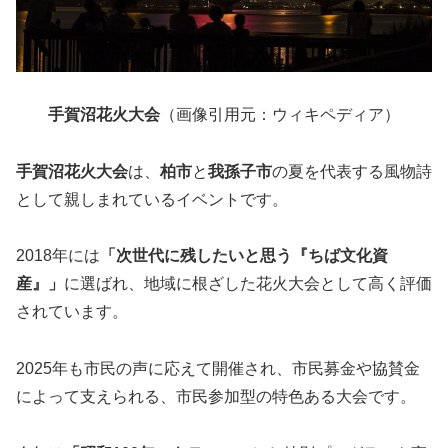
手賀沼花火大会
（画像引用元：ウィキペディア）
手賀沼花火大会
は、
柏市
と
我孫子市
の夏を代表する風物詩
として親しまれているイベントです。
2018年には
「次世代に残したいと思う『ちば文化資
産』」
に選ばれ、地域に根ざした花火大会として高く評価
されています。
2025年も市民の声に応えて開催され、市民募金や協賛金
によって支えられる、市民参加型の特色ある大会です。