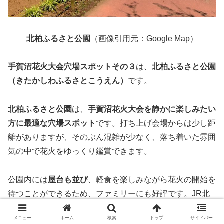
北柏ふるさと公園
（画像引用元：Google Map）
手賀沼花火大会穴場スポットその３
は、
北柏ふるさと公園
（きたかしわふるさとこうえん）
です。
北柏ふるさと公園
は、
手賀沼花火大会を静かに楽しみたい
方に最適な穴場スポット
です。打ち上げ会場からは少し距
離がありますが、そのぶん混雑が少なく、落ち着いた雰囲
気の中で花火をゆっくり鑑賞できます。
公園内には
屋台も並び
、軽食を楽しみながら花火の開始を
待つことができるため、ファミリーにも好評です。JR北
柏駅から徒歩でアクセスできる点も便利で、安心して訪れ
メニュー
ホーム
検索
トップ
サイドバー
ることができます。迫力よりも快適さを重視する方におす