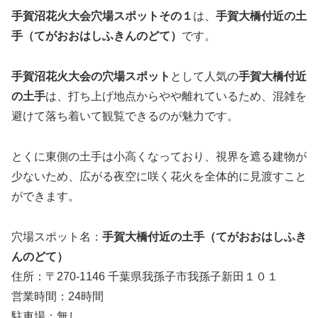
手賀沼花火大会穴場スポットその１
は、
手賀大橋付近の土
手（てがおおはしふきんのどて）
です。
手賀沼花火大会の穴場スポット
として人気の
手賀大橋付近
の土手
は、打ち上げ地点からやや離れているため、混雑を
避けて落ち着いて観覧できるのが魅力です。
とくに東側の土手は小高くなっており、視界を遮る建物が
少ないため、広がる夜空に咲く花火を全体的に見渡すこと
ができます。
穴場スポット名：
手賀大橋付近の土手（てがおおはしふき
んのどて）
住所：〒270-1146 千葉県我孫子市我孫子新田１０１
営業時間：24時間
駐車場：無し