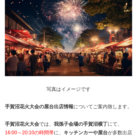
写真はイメージです
手賀沼花火大会の屋台出店情報
についてご案内致します。
手賀沼花火大会
では、
我孫子会場の手賀沼横丁
にて、
16:00～20:10の時間帯
に、
キッチンカーや屋台
が多数出店